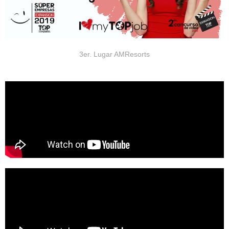
3er. Lugar AMResorts